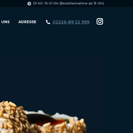
page
DI-SO: 16-21 Uhr (Bestellannahme ab 15 Uhr)
opens
in
02226-89 22 999
 UNS
ADRESSE
Instagram
new
page
window
opens
in
new
window