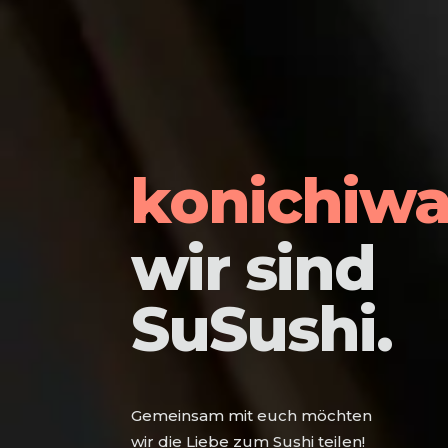
konichiwa
wir sind
SuSushi.
G
e
m
e
i
n
s
a
m
m
i
t
e
u
c
h
m
ö
c
h
t
e
n
w
i
r
d
i
e
L
i
e
b
e
z
u
m
S
u
s
h
i
t
e
i
l
e
n
!