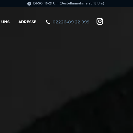
page
DI-SO: 16-21 Uhr (Bestellannahme ab 15 Uhr)
opens
in
02226-89 22 999
 UNS
ADRESSE
Instagram
new
page
window
opens
in
new
window