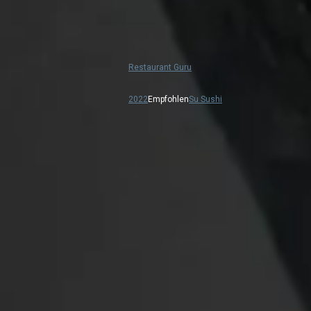
Restaurant Guru
2022
Empfohlen
Su Sushi