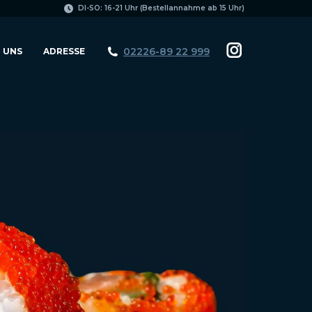
page
DI-SO: 16-21 Uhr (Bestellannahme ab 15 Uhr)
opens
in
02226-89 22 999
 UNS
ADRESSE
Instagram
new
page
window
opens
in
new
window