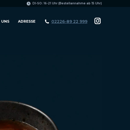
page
DI-SO: 16-21 Uhr (Bestellannahme ab 15 Uhr)
opens
in
02226-89 22 999
 UNS
ADRESSE
Instagram
new
page
window
opens
in
new
window