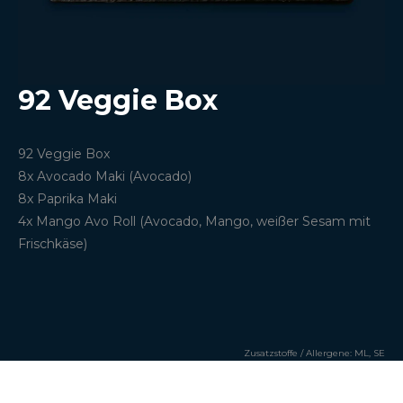
92 Veggie Box
92 Veggie Box
8x Avocado Maki (Avocado)
8x Paprika Maki
4x Mango Avo Roll (Avocado, Mango, weißer Sesam mit
Frischkäse)
Zusatzstoffe / Allergene:
ML, SE