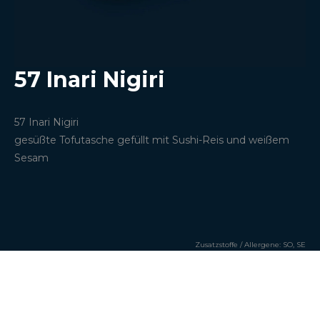
57 Inari Nigiri
57
Inari Nigiri
gesüßte Tofutasche gefüllt mit Sushi-Reis und weißem
Sesam
Zusatzstoffe / Allergene:
SO, SE