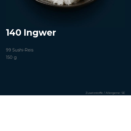
140 Ingwer
99
Sushi-Reis
150 g
Zusatzstoffe / Allergene:
SE