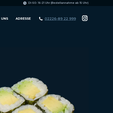
page
DI-SO: 16-21 Uhr (Bestellannahme ab 15 Uhr)
opens
in
02226-89 22 999
 UNS
ADRESSE
Instagram
new
page
window
opens
in
new
window