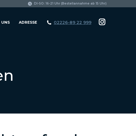
page
DI-SO: 16-21 Uhr (Bestellannahme ab 15 Uhr)
opens
in
02226-89 22 999
 UNS
ADRESSE
Instagram
new
page
window
opens
in
new
en
window