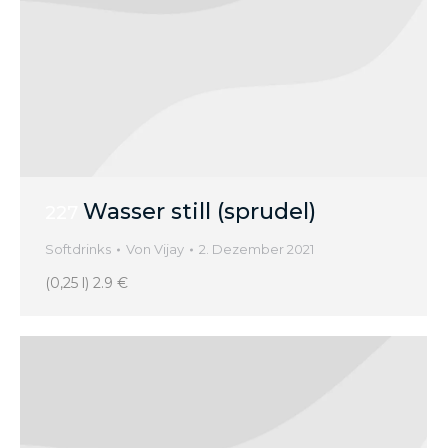
Wasser still (sprudel)
227
Softdrinks
Von
Vijay
2. Dezember 2021
(0,25 l) 2.9 €