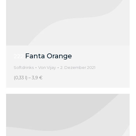
Fanta Orange
222
Softdrinks
Von
Vijay
2. Dezember 2021
(0,33 l) – 3,9 €