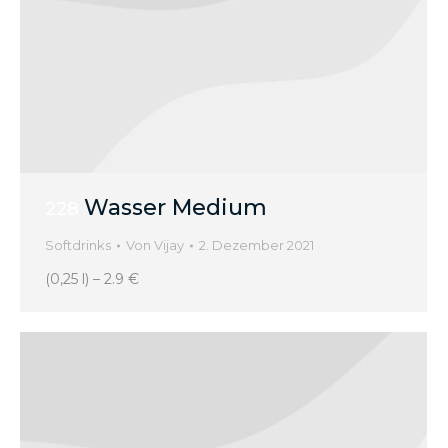
Wasser Medium
228
Softdrinks
Von
Vijay
2. Dezember 2021
(0,25 l) – 2.9 €