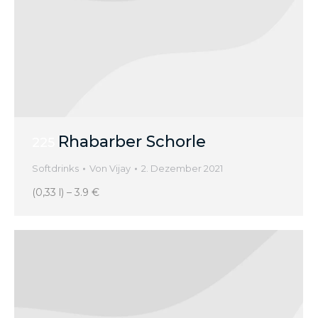
Rhabarber Schorle
225
Softdrinks
Von
Vijay
2. Dezember 2021
(0,33 l) – 3.9 €