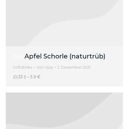
Apfel Schorle (naturtrüb)
224
Softdrinks
Von
Vijay
2. Dezember 2021
(0,33 l) – 3.9 €