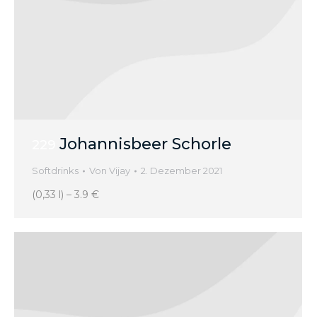
Johannisbeer Schorle
229
Softdrinks
Von
Vijay
2. Dezember 2021
(0,33 l) – 3.9 €