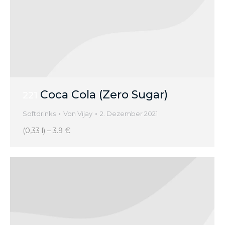
Coca Cola (Zero Sugar)
221
Softdrinks
Von
Vijay
2. Dezember 2021
(0,33 l) – 3.9 €