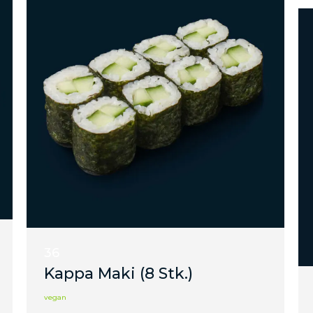
36
Kappa Maki (8 Stk.)
vegan