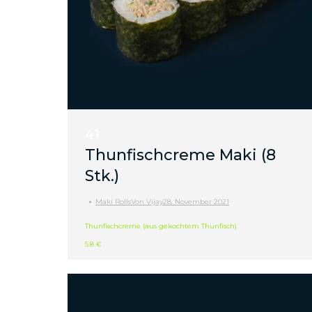
41
Thunfischcreme Maki (8
Stk.)
Maki Rolls
Von
Vijay
28. November 2021
Thunfischcreme (aus gekochtem Thunfisch)
5.8 €