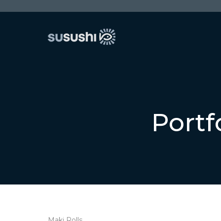
Portf
Maki Rolls