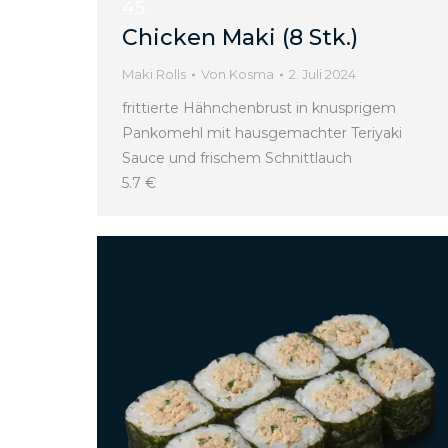
45
Chicken Maki (8 Stk.)
Maki Rolls
Von
Kosma
2. Juli 2024
frittierte Hähnchenbrust in knusprigem
Pankomehl mit hausgemachter Teriyaki
Sauce und frischem Schnittlauch
5.7 €