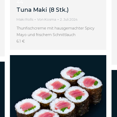
44
Tuna Maki (8 Stk.)
Maki Rolls
Von
Kosma
2. Juli 2024
Thunfischcreme mit hausgemachter Spicy
Mayo und frischem Schnittlauch
6.1 €