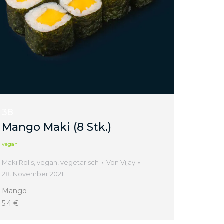
38
Mango Maki (8 Stk.)
vegan
Maki Rolls
,
vegan
,
vegetarisch
Von
Vijay
28. November 2021
Mango
5.4 €