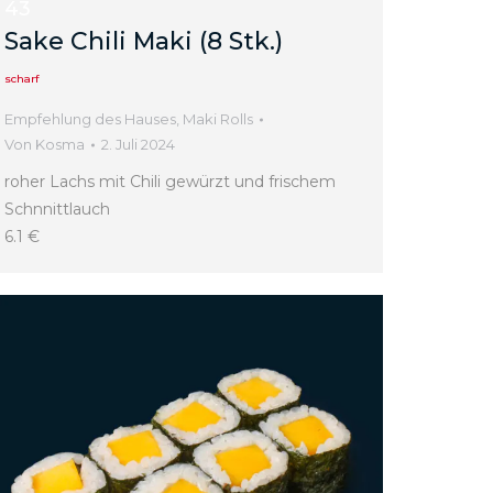
43
Sake Chili Maki (8 Stk.)
scharf
Empfehlung des Hauses
,
Maki Rolls
Von
Kosma
2. Juli 2024
roher Lachs mit Chili gewürzt und frischem
Schnnittlauch
6.1 €