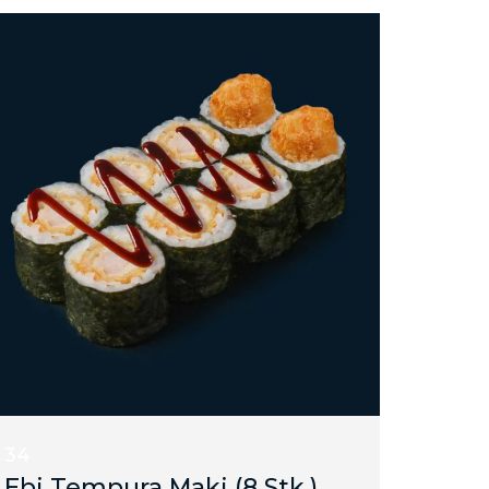
34
Ebi Tempura Maki (8 Stk.)