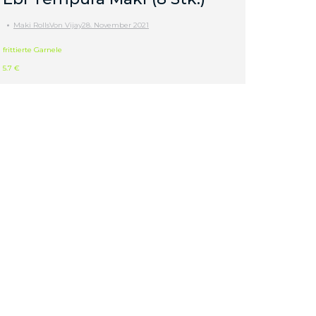
Maki Rolls
Von
Vijay
28. November 2021
frittierte Garnele
5.7 €