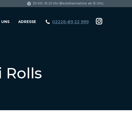
page
DI-SO: 16-21 Uhr (Bestellannahme ab 15 Uhr)
opens
in
02226-89 22 999
 UNS
ADRESSE
Instagram
new
page
window
opens
in
new
 Rolls
window