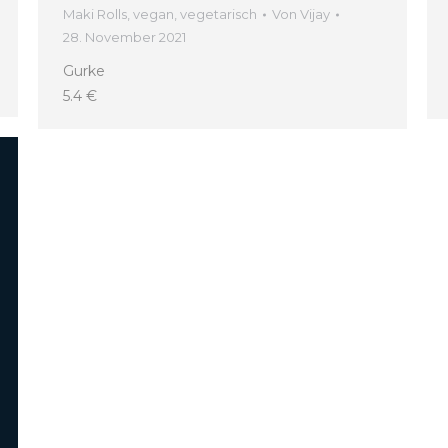
Maki Rolls
,
vegan
,
vegetarisch
Von
Vijay
28. November 2021
Gurke
5.4 €