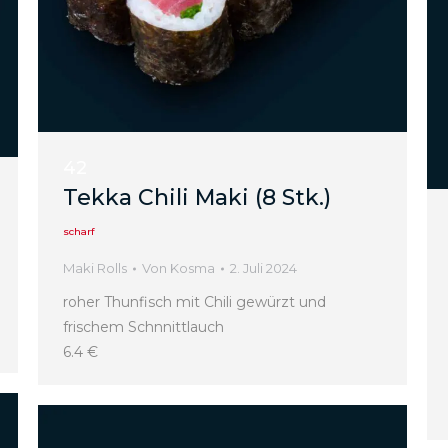
42
Tekka Chili Maki (8 Stk.)
scharf
Maki Rolls
Von
Kosma
2. Juli 2024
roher Thunfisch mit Chili gewürzt und
frischem Schnnittlauch
6.4 €