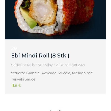
20
Ebi Mindi Roll (8 Stk.)
California Rolls
Von
Vijay
2. Dezember 2021
frittierte Garnele, Avocado, Rucola, Masago mit
Teriyaki Sauce
11.8 €