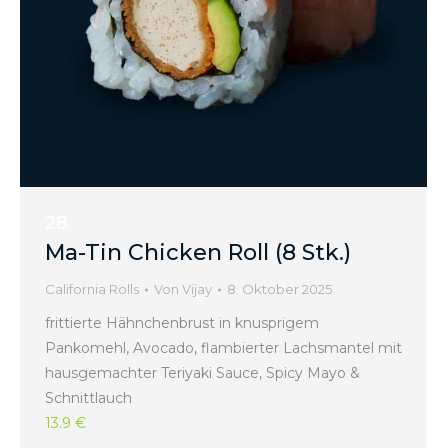
28
Ma-Tin Chicken Roll (8 Stk.)
California Rolls
Von
Vijay
8. Oktober 2025
frittierte Hähnchenbrust in knusprigem
Pankomehl, Avocado, flambierter Lachsmantel mit
hausgemachter Teriyaki Sauce, Spicy Mayo &
Schnittlauch
13.9 €