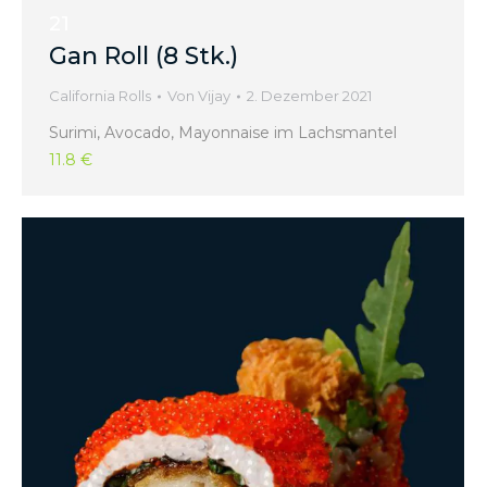
21
Gan Roll (8 Stk.)
California Rolls
Von
Vijay
2. Dezember 2021
Surimi, Avocado, Mayonnaise im Lachsmantel
11.8 €