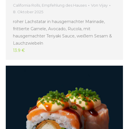
California Rolls
,
Empfehlung des Hauses
Von
Vijay
8. Oktober 2025
roher Lachstatar in hausgemachter Marinade,
frittierte Garnele, Avocado, Rucola, mit
hausgemachter Teriyaki Sauce, weißem Sesam &
Lauchzwiebeln
13.9 €