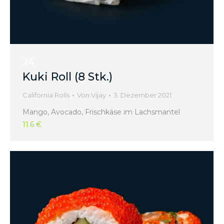
24
Kuki Roll (8 Stk.)
California Rolls
Von
Vijay
3. Dezember 2021
Mango, Avocado, Frischkäse im Lachsmantel
11.6 €