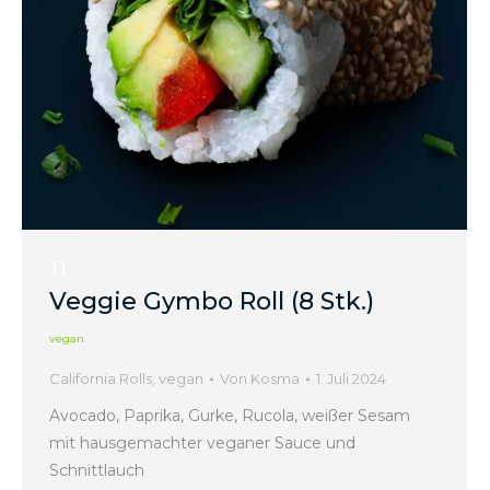
11
Veggie Gymbo Roll (8 Stk.)
vegan
California Rolls
,
vegan
Von
Kosma
1. Juli 2024
Avocado, Paprika, Gurke, Rucola, weißer Sesam
mit hausgemachter veganer Sauce und
Schnittlauch