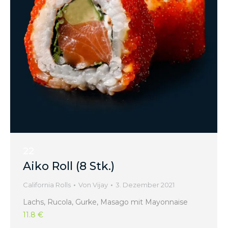
22
Aiko Roll (8 Stk.)
California Rolls
Von
Vijay
3. Dezember 2021
Lachs, Rucola, Gurke, Masago mit Mayonnaise
11.8 €