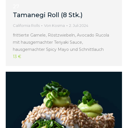
27
Tamanegi Roll (8 Stk.)
California Rolls
Von
Kosma
2. Juli 2024
frittierte Garnele, Röstzwiebeln, Avocado Rucola
mit hausgemachter Teriyaki Sauce,
hausgemachter Spicy Mayo und Schnittlauch
13 €