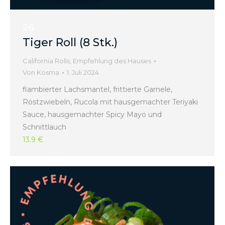
26
Tiger Roll (8 Stk.)
California Rolls
,
Empfehlung des Hauses
Von
Kosma
1. Juli 2024
flambierter Lachsmantel, frittierte Garnele,
Röstzwiebeln, Rucola mit hausgemachter Teriyaki
Sauce, hausgemachter Spicy Mayo und
Schnittlauch
13.9 €