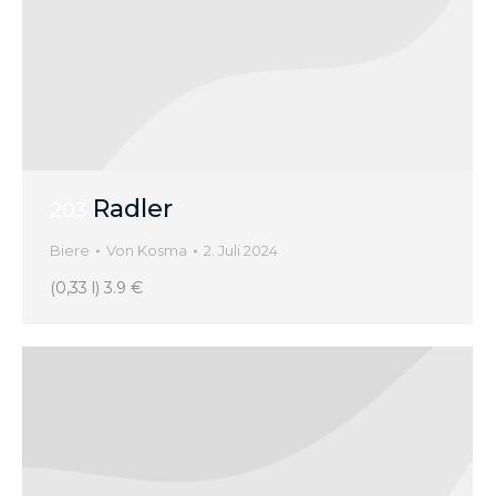
Radler
203
Biere
Von
Kosma
2. Juli 2024
(0,33 l) 3.9 €