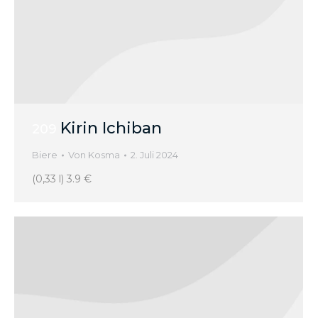
Kirin Ichiban
209
Biere
Von
Kosma
2. Juli 2024
(0,33 l) 3.9 €