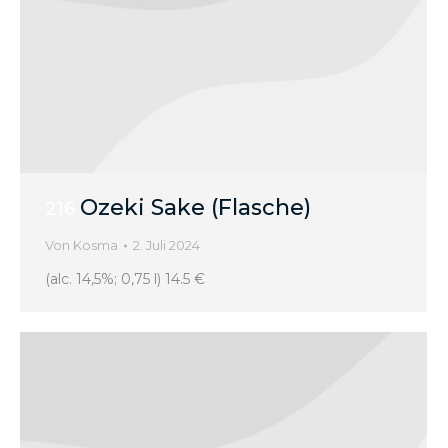
Ozeki Sake (Flasche)
216
Von
Kosma
2. Juli 2024
(alc. 14,5%; 0,75 l) 14.5 €