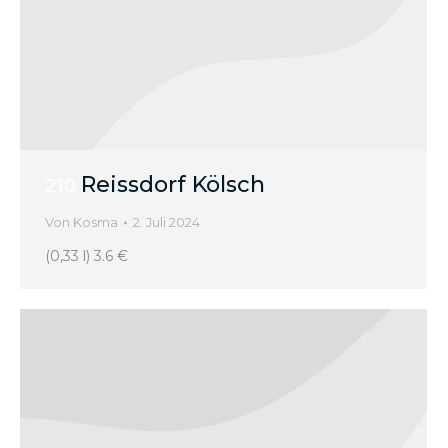
Reissdorf Kölsch
210
Von
Kosma
2. Juli 2024
(0,33 l) 3.6 €