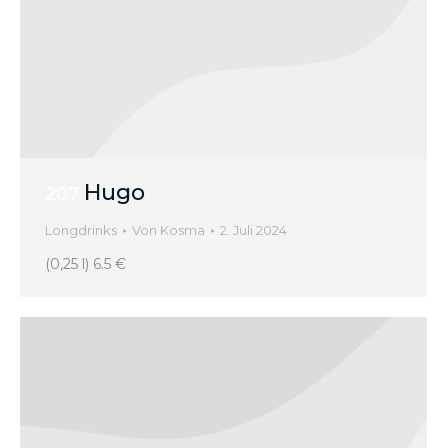
Hugo
207
Longdrinks
Von
Kosma
2. Juli 2024
(0,25 l) 6.5 €