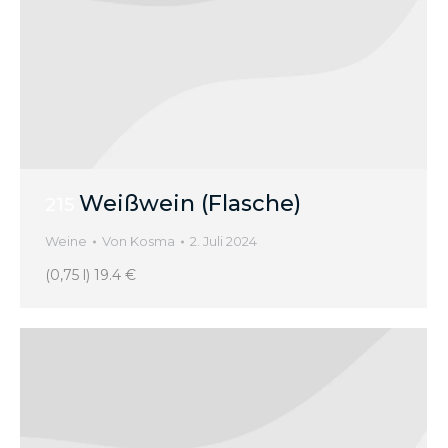
Weißwein (Flasche)
215
Weine
Von
Kosma
2. Juli 2024
(0,75 l) 19.4 €