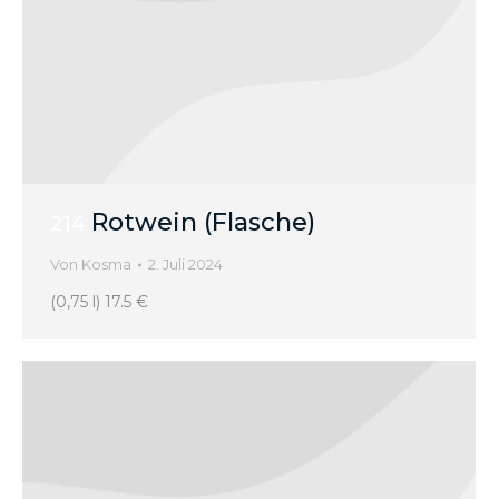
Rotwein (Flasche)
214
Von
Kosma
2. Juli 2024
(0,75 l) 17.5 €