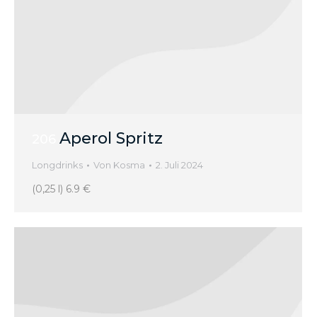
Aperol Spritz
206
Longdrinks
Von
Kosma
2. Juli 2024
(0,25 l) 6.9 €