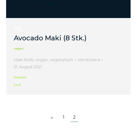
33
Avocado Maki (8 Stk.)
vegan
Maki Rolls
,
vegan
,
vegetarisch
Von
Kosma
12. August 2021
Avocado
5.4 €
←
1
2