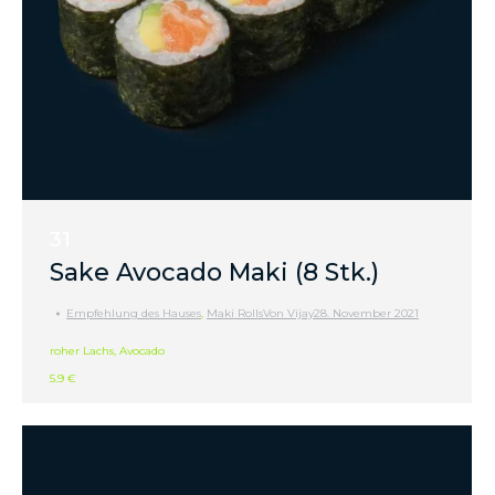
31
Sake Avocado Maki (8 Stk.)
Empfehlung des Hauses
,
Maki Rolls
Von
Vijay
28. November 2021
roher Lachs, Avocado
5.9 €