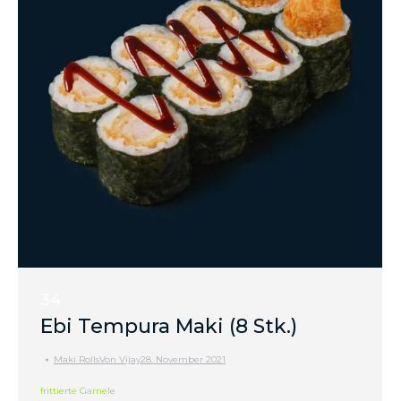
34
Ebi Tempura Maki (8 Stk.)
Maki Rolls
Von
Vijay
28. November 2021
frittierte Garnele