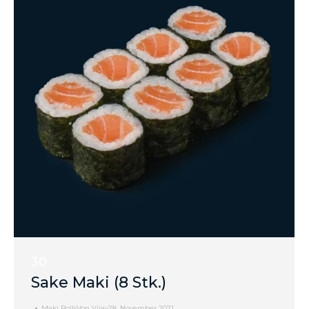
30
Sake Maki (8 Stk.)
Maki Rolls
Von
Vijay
28. November 2021