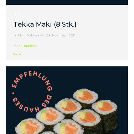
32
Tekka Maki (8 Stk.)
Maki Rolls
Von
Vijay
28. November 2021
roher Thunfisch
6.2 €