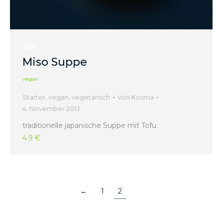
116
Miso Suppe
vegan
Starter
,
vegan
,
vegetarisch
Von
Kosma
4. November 2013
traditionelle japanische Suppe mit Tofu
4.9 €
←
1
2