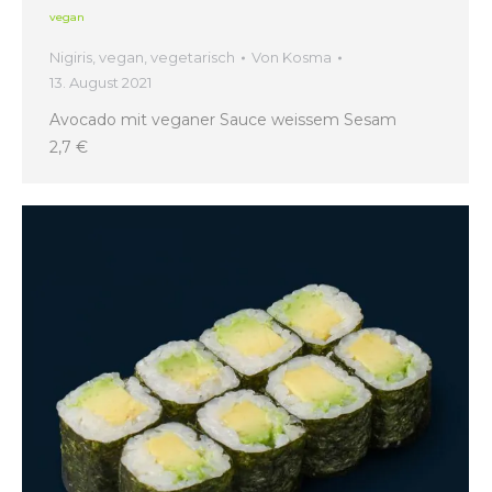
vegan
Nigiris
,
vegan
,
vegetarisch
Von
Kosma
13. August 2021
Avocado mit veganer Sauce weissem Sesam
2,7 €