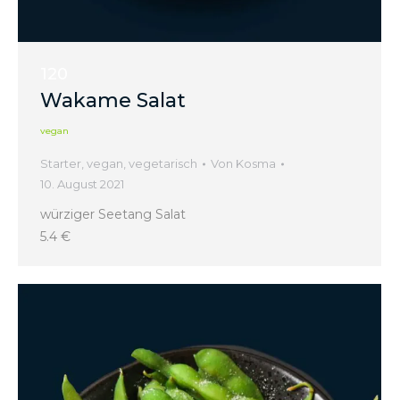
120
Wakame Salat
vegan
Starter
,
vegan
,
vegetarisch
Von
Kosma
10. August 2021
würziger Seetang Salat
5.4 €