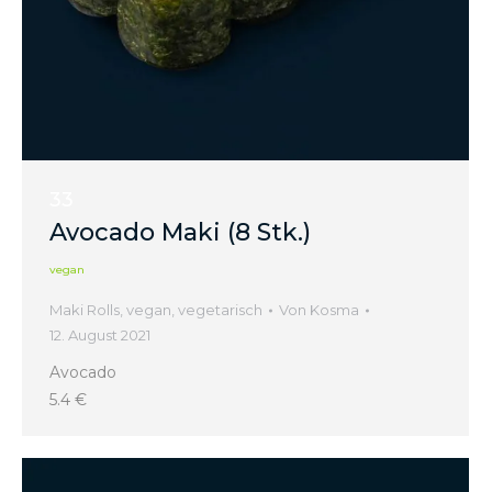
33
Avocado Maki (8 Stk.)
vegan
Maki Rolls
,
vegan
,
vegetarisch
Von
Kosma
12. August 2021
Avocado
5.4 €