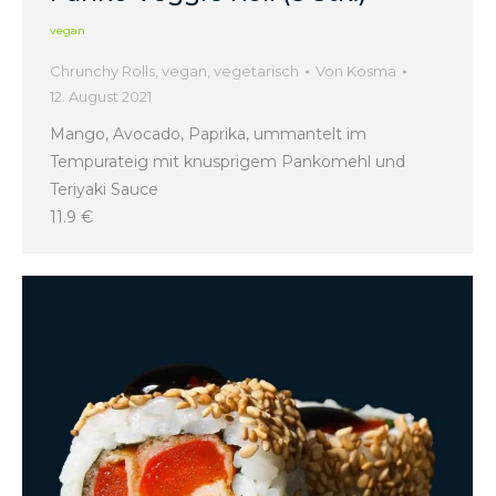
vegan
Chrunchy Rolls
,
vegan
,
vegetarisch
Von
Kosma
12. August 2021
Mango, Avocado, Paprika, ummantelt im
Tempurateig mit knusprigem Pankomehl und
Teriyaki Sauce
11.9 €