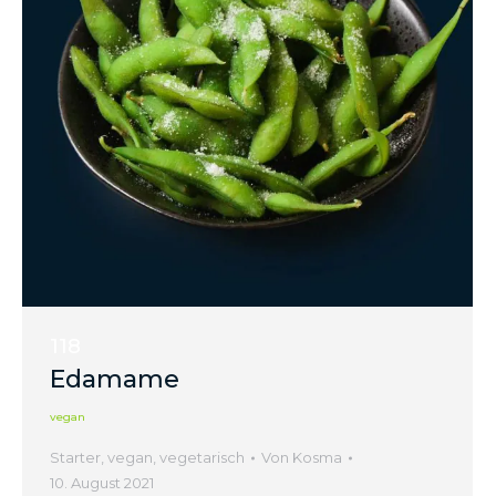
118
Edamame
vegan
Starter
,
vegan
,
vegetarisch
Von
Kosma
10. August 2021