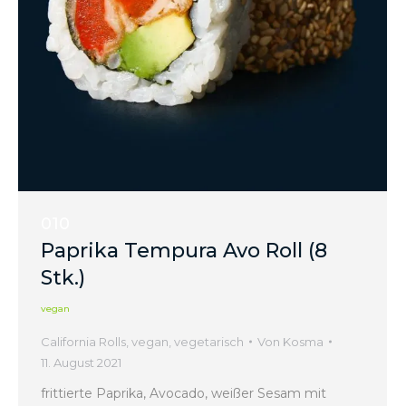
010
Paprika Tempura Avo Roll (8
Stk.)
vegan
California Rolls
,
vegan
,
vegetarisch
Von
Kosma
11. August 2021
frittierte Paprika, Avocado, weißer Sesam mit